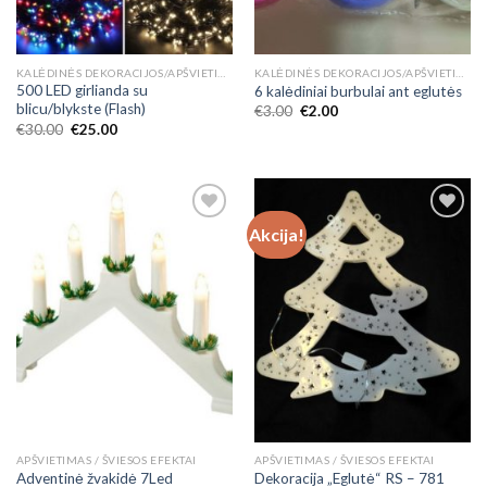
KALĖDINĖS DEKORACIJOS/APŠVIETIMAS
KALĖDINĖS DEKORACIJOS/APŠVIETIMAS
500 LED girlianda su
6 kalėdiniai burbulai ant eglutės
blicu/blykste (Flash)
€
3.00
€
2.00
€
30.00
€
25.00
Akcija!
Add to
Add to
Wishlist
Wishlist
APŠVIETIMAS / ŠVIESOS EFEKTAI
APŠVIETIMAS / ŠVIESOS EFEKTAI
Adventinė žvakidė 7Led
Dekoracija „Eglutė“ RS – 781