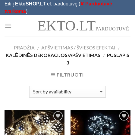
Skip
Eiti į
EktoSHOP.LT
el. parduotuvę (
✘
Parduotuvė
to
tvarkoma
)
content
EKTO.LT
PARDUOTUVĖ
PRADŽIA
APŠVIETIMAS / ŠVIESOS EFEKTAI
/
/
KALĖDINĖS DEKORACIJOS/APŠVIETIMAS
PUSLAPIS
/
3
FILTRUOTI
Add to
Add to
Wishlist
Wishlist