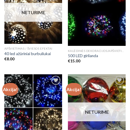
NETURIME
APŠVIETIMAS / ŠVIESOS EFEKTAI
KALĖDINĖS DEKORACIJOS/APŠVIETIMAS
40 led ažūriniai burbuliukai
500 LED girlianda
€
8.00
€
15.00
Akcija!
Akcija!
Add to
Add to
Wishlist
Wishlist
NETURIME