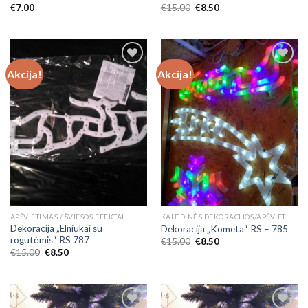
€
7.00
€
15.00
€
8.50
Akcija!
Akcija!
Add to
Add to
Wishlist
Wishlist
APŠVIETIMAS / ŠVIESOS EFEKTAI
KALĖDINĖS DEKORACIJOS/APŠVIETIMAS
Dekoracija „Elniukai su
Dekoracija „Kometa“ RS – 785
rogutėmis“ RS 787
€
15.00
€
8.50
€
15.00
€
8.50