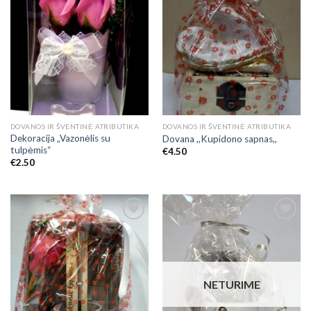
DOVANOS IR ŠVENTINĖ ATRIBUTIKA
DOVANOS IR ŠVENTINĖ ATRIBUTIKA
Dekoracija „Vazonėlis su
Dovana ,,Kupidono sapnas,,
tulpėmis“
€
4.50
€
2.50
Add to
Add to
Wishlist
Wishlist
NETURIME