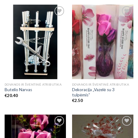
Add to
Add to
Wishlist
Wishlist
DOVANOS IR ŠVENTINĖ ATRIBUTIKA
DOVANOS IR ŠVENTINĖ ATRIBUTIKA
Dekoracija „Vazelė su 3
Butelio Narvas
tulpėmis“
€
20.40
€
2.50
Add to
Add to
Wishlist
Wishlist