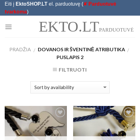
Skip
Eiti į
EktoSHOP.LT
el. parduotuvę (
✘
Parduotuvė
to
tvarkoma
)
content
EKTO.LT
PARDUOTUVĖ
PRADŽIA
DOVANOS IR ŠVENTINĖ ATRIBUTIKA
/
/
PUSLAPIS 2
FILTRUOTI
Add to
Add to
Wishlist
Wishlist