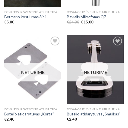
DOVANOS IR ŠVENTINĖ ATRIBUTIKA
DOVANOS IR ŠVENTINĖ ATRIBUTIKA
Betmeno kostiumas 3in1
Bevielis Mikrofonas Q7
€
5.00
€
24.00
€
15.00
Add to
Add to
Wishlist
Wishlist
NETURIME
NETURIME
DOVANOS IR ŠVENTINĖ ATRIBUTIKA
DOVANOS IR ŠVENTINĖ ATRIBUTIKA
Butelio atidarytuvas „Korta“
Butelio atidarytuvas „Smuikas“
€
2.40
€
2.40