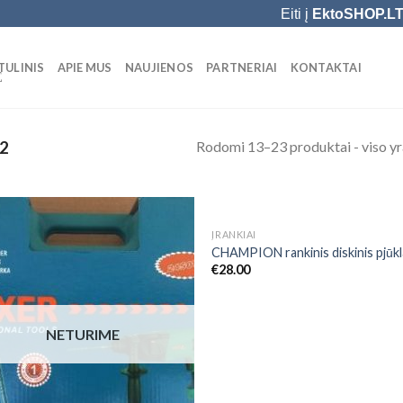
Eiti į
EktoSHOP.L
TULINIS
APIE MUS
NAUJIENOS
PARTNERIAI
KONTAKTAI
Ė
Rodomi 13–23 produktai - viso yr
2
NETURIME
ĮRANKIAI
Add to
Add
CHAMPION rankinis diskinis pjūk
Wishlist
Wish
€
28.00
NETURIME