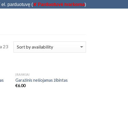
T
el. parduotuvę (
✘
Parduotuvė tvarkoma
)
a 23
ĮRANKIAI
 to
Add to
las
Garažinis nešiojamas žibintas
list
Wishlist
€
6.00