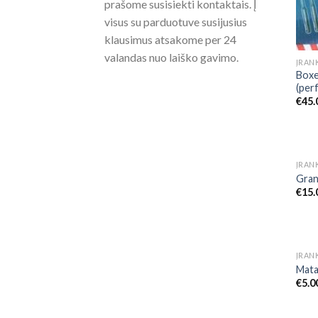
prašome susisiekti kontaktais. Į
visus su parduotuve susijusius
klausimus atsakome per 24
valandas nuo laiško gavimo.
ĮRANK
Boxe
(per
€
45.
ĮRANK
Gran
€
15.
ĮRANK
Mata
€
5.0