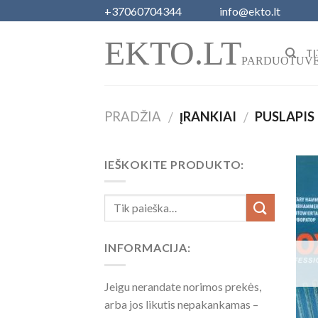
Skip
+37060704344
info@ekto.lt
to
EKTO.LT
content
TI
PARDUOTUV
PRADŽIA
ĮRANKIAI
PUSLAPIS 
/
/
IEŠKOKITE PRODUKTO:
INFORMACIJA:
Jeigu nerandate norimos prekės,
arba jos likutis nepakankamas –