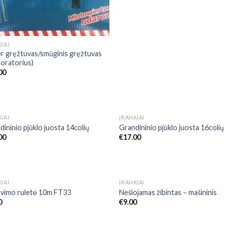
IAI
r gręžtuvas/smūginis gręžtuvas
foratorius)
00
NETURIME
IAI
ĮRANKIAI
Add to
Add
dininio pjūklo juosta 14colių
Grandininio pjūklo juosta 16colių
Wishlist
Wish
00
€
17.00
NETURIME
NETURIME
IAI
ĮRANKIAI
Add to
Add
vimo ruletė 10m FT33
Nešiojamas žibintas – mašininis
Wishlist
Wish
0
€
9.00