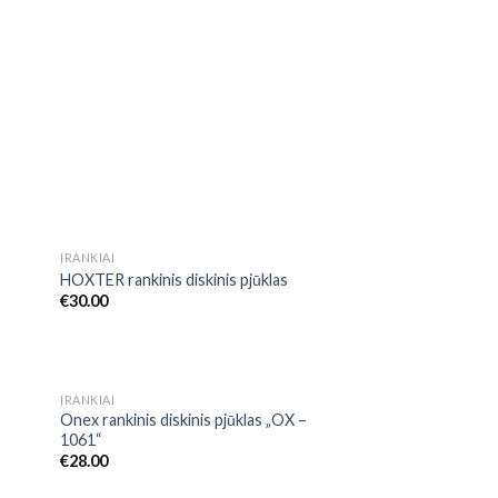
NETURIME
ĮRANKIAI
 to
Add to
HOXTER rankinis diskinis pjūklas
list
Wishlist
€
30.00
NETURIME
ĮRANKIAI
 to
Add to
Onex rankinis diskinis pjūklas „OX –
list
Wishlist
1061“
€
28.00