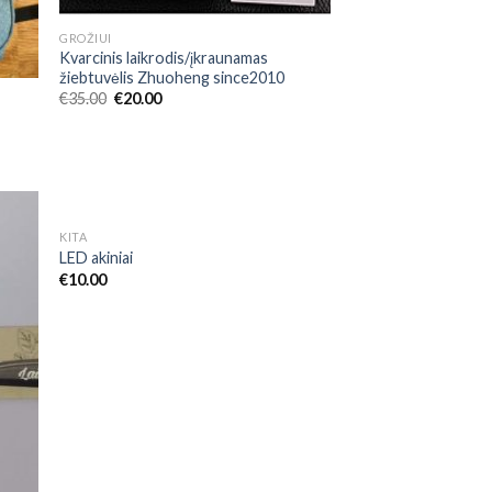
GROŽIUI
Kvarcinis laikrodis/įkraunamas
žiebtuvėlis Zhuoheng since2010
€
35.00
€
20.00
KITA
 to
Add to
LED akiniai
list
Wishlist
€
10.00