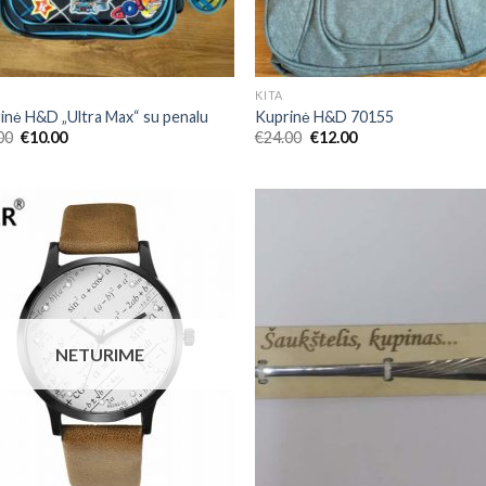
KITA
inė H&D „Ultra Max“ su penalu
Kuprinė H&D 70155
00
€
10.00
€
24.00
€
12.00
Add to
Add
Wishlist
Wish
NETURIME