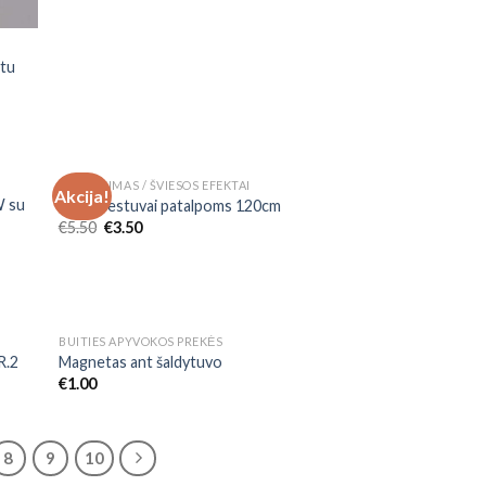
stu
APŠVIETIMAS / ŠVIESOS EFEKTAI
Akcija!
 to
Add to
W su
LED šviestuvai patalpoms 120cm
list
Wishlist
€
5.50
€
3.50
BUITIES APYVOKOS PREKĖS
 to
Add to
R.2
Magnetas ant šaldytuvo
list
Wishlist
€
1.00
8
9
10