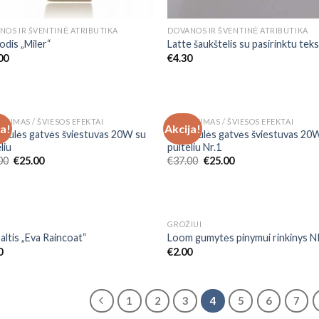
NOS IR ŠVENTINĖ ATRIBUTIKA
DOVANOS IR ŠVENTINĖ ATRIBUTIKA
odis „Miler“
Latte šaukštelis su pasirinktu tek
00
€
4.30
ETIMAS / ŠVIESOS EFEKTAI
APŠVIETIMAS / ŠVIESOS EFEKTAI
ja!
Akcija!
Add to
Add
saulės gatvės šviestuvas 20W su
LED saulės gatvės šviestuvas 20
Wishlist
Wish
liu
pulteliu Nr.1
00
€
25.00
€
37.00
€
25.00
GROŽIUI
Add to
Add
altis „Eva Raincoat“
Loom gumytės pinymui rinkinys N
Wishlist
Wish
0
€
2.00
1
2
3
4
5
6
7