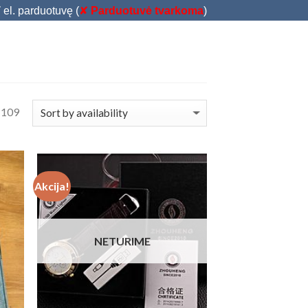
T
el. parduotuvę (
✘
Parduotuvė tvarkoma
)
 109
Akcija!
 to
Add to
list
Wishlist
NETURIME