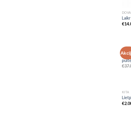
DOVA
Laikr
€
14.
APŠVI
Akci
LED 
pulte
€
37.
KITA
Lietp
€
2.0