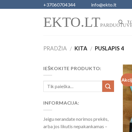
Skip
+37060704344
info@ekto.lt
to
EKTO.LT
content
TI
PARDUOTUV
PRADŽIA
KITA
PUSLAPIS 4
/
/
IEŠKOKITE PRODUKTO:
Akci
INFORMACIJA:
Jeigu nerandate norimos prekės,
arba jos likutis nepakankamas –