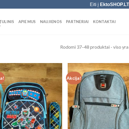
Eiti į
EktoSHOP.L
TULINIS
APIE MUS
NAUJIENOS
PARTNERIAI
KONTAKTAI
Ė
Rodomi 37–48 produktai - viso yra
ja!
Akcija!
Add to
Add
Wishlist
Wish