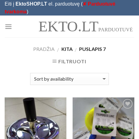
Skip
Eiti į
EktoSHOP.LT
el. parduotuvę (
✘
Parduotuvė
to
tvarkoma
)
content
EKTO.LT
PARDUOTUVĖ
PRADŽIA
KITA
PUSLAPIS 7
/
/
FILTRUOTI
Add to
Add to
Wishlist
Wishlist