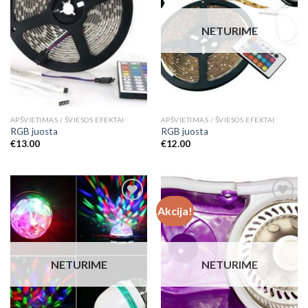
NETURIME
APŠVIETIMAS / ŠVIESOS EFEKTAI
APŠVIETIMAS / ŠVIESOS EFEKTAI
RGB juosta
RGB juosta
€
13.00
€
12.00
Akcija!
Add to
Add to
Wishlist
Wishlist
NETURIME
NETURIME