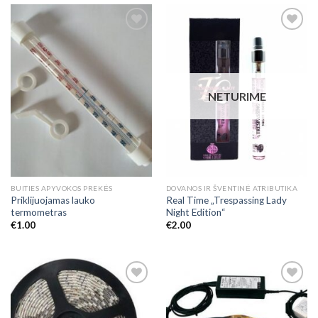
Add to
Add to
Wishlist
Wishlist
NETURIME
BUITIES APYVOKOS PREKĖS
DOVANOS IR ŠVENTINĖ ATRIBUTIKA
Priklijuojamas lauko
Real Time „Trespassing Lady
termometras
Night Edition“
€
1.00
€
2.00
Add to
Add to
Wishlist
Wishlist