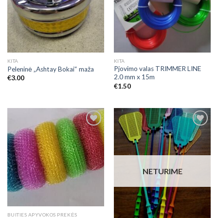
KITA
KITA
Pjovimo valas TRIMMER LINE
Peleninė „Ashtay Bokai“ maža
2.0 mm x 15m
€
3.00
€
1.50
Add to
Add to
Wishlist
Wishlist
NETURIME
BUITIES APYVOKOS PREKĖS