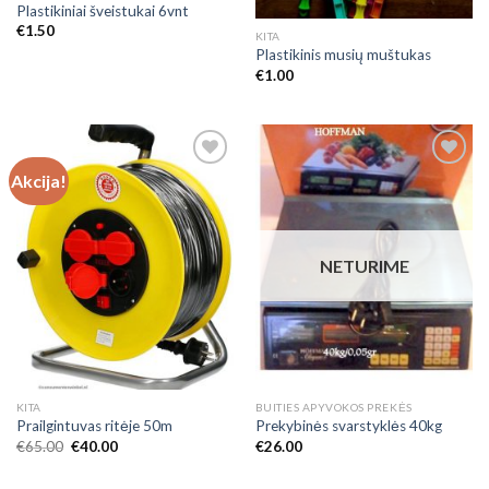
Plastikiniai šveistukai 6vnt
€
1.50
KITA
Plastikinis musių muštukas
€
1.00
Akcija!
Add to
Add to
Wishlist
Wishlist
NETURIME
KITA
BUITIES APYVOKOS PREKĖS
Prailgintuvas ritėje 50m
Prekybinės svarstyklės 40kg
€
65.00
€
40.00
€
26.00