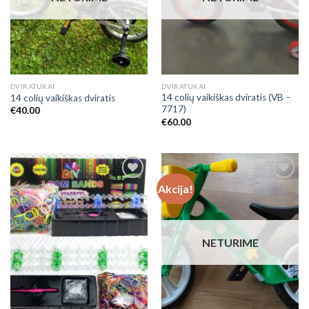
DVIRATUKAI
DVIRATUKAI
14 colių vaikiškas dviratis (VB –
14 colių vaikiškas dviratis
7717)
€
40.00
€
60.00
Akcija!
Add to
Add to
Wishlist
Wishlist
NETURIME