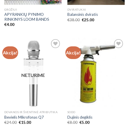
GROŽIUI
DVIRATUKAI
APYRANKIŲ PYNIMO
Balansinis dviratis
RINKINYS LOOM BANDS
€
38.00
€
25.00
€
4.00
Akcija!
Akcija!
Add to
Add to
Wishlist
Wishlist
NETURIME
DOVANOS IR ŠVENTINĖ ATRIBUTIKA
SODO
Bevielis Mikrofonas Q7
Dujinis degiklis
€
24.00
€
15.00
€
8.00
€
5.00