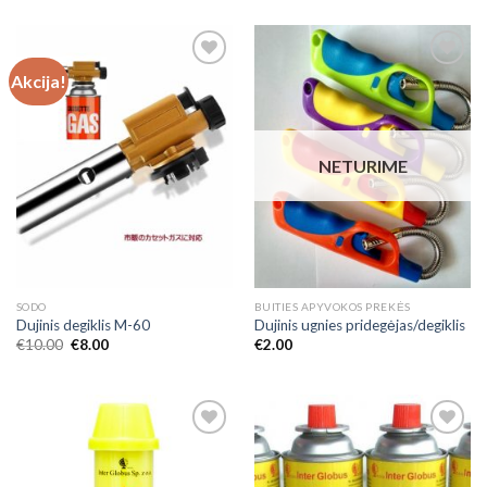
Akcija!
Add to
Add to
Wishlist
Wishlist
NETURIME
SODO
BUITIES APYVOKOS PREKĖS
Dujinis degiklis M-60
Dujinis ugnies pridegėjas/degiklis
€
10.00
€
8.00
€
2.00
Add to
Add to
Wishlist
Wishlist