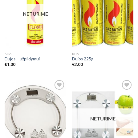
NETURIME
KITA
KITA
Dujos – užpildymui
Dujos 225g
€
1.00
€
2.00
Add to
Add to
Wishlist
Wishlist
NETURIME