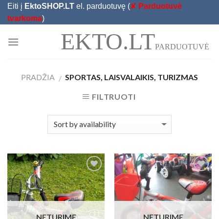
Skip
Eiti į
EktoSHOP.LT
el. parduotuvę (
✘
Parduotuvė
to
tvarkoma
)
content
EKTO.LT
PARDUOTUVĖ
PRADŽIA
SPORTAS, LAISVALAIKIS, TURIZMAS
/
FILTRUOTI
Add to
Add to
Wishlist
Wishlist
NETURIME
NETURIME