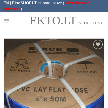
Skip
Eiti į
EktoSHOP.LT
el. parduotuvę (
✘
Parduotuvė
to
tvarkoma
)
content
EKTO.LT
PARDUOTUVĖ
Add to
Wishlist