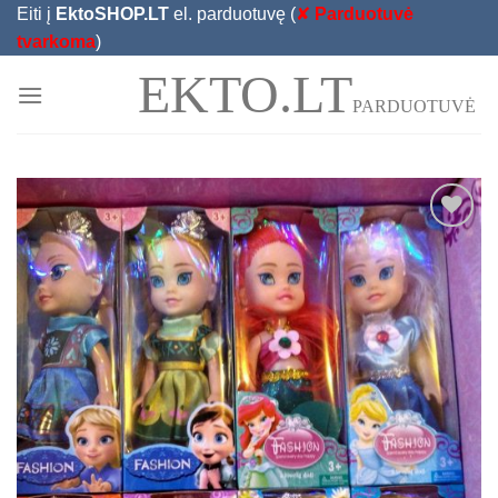
Skip
Eiti į
EktoSHOP.LT
el. parduotuvę (
✘
Parduotuvė
to
tvarkoma
)
content
EKTO.LT
PARDUOTUVĖ
Add to
Wishlist