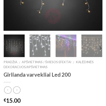
PRADŽIA
APŠVIETIMAS / ŠVIESOS EFEKTAI
KALĖDINĖS
/
/
DEKORACIJOS/APŠVIETIMAS
Girlianda varvekliai Led 200
15.00
€