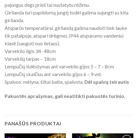
pajungus degs prieš tai nustatytu rėžimu.
Girlianda turi papildomą jungtį todėl galima sujungti su kita
girlianda.
Atsparūs temperatūrai, girliandą galima naudoti tiek lauke
tik patalpoje,
atspari drėgmei, IP44 atsparumo vandeniui
klasė (saugoti nuo lietaus).
Varveklio ilgis 34- 48cm
Varveklių tarpas – 18cm
Lempučių išdėstymas ant varveklio gijos 5 – 7 – 8cm
Lempučių skaičius ant varveklio gijos 6 – 9 vnt.
Spalvos: mėlyna, šiltai balta, spalvota.
Dėl spalvų teirautis
Pakuotės aprašymas, gali neatitikti pakuotės turinio.
PANAŠŪS PRODUKTAI