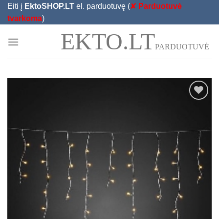
Skip
Eiti į
EktoSHOP.LT
el. parduotuvę (
✘
Parduotuvė
to
tvarkoma
)
content
EKTO.LT
PARDUOTUVĖ
Add to
Wishlist