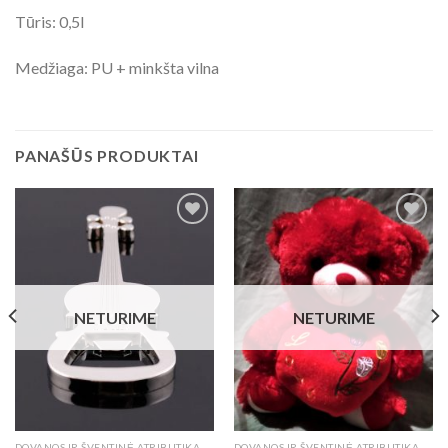
Tūris: 0,5l
Medžiaga: PU + minkšta vilna
PANAŠŪS PRODUKTAI
Add to
Add to
Wishlist
Wishlist
NETURIME
NETURIME
DOVANOS IR ŠVENTINĖ ATRIBUTIKA
DOVANOS IR ŠVENTINĖ ATRIBUTIKA