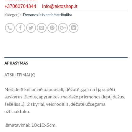
+37060704344 info@ektoshop.lt
Kategorija:
Dovanos ir šventinė atributika
APRAŠYMAS
ATSILIEPIMAI (0)
Nedidelė kelioninė papuošalų dėžutė, galima į ją sudėti
auskarus, žiedus, apyrankes, makiažo priemones (lupų dažus,
šešėlius,..). 2 skyriai, veidrodėlis, dėžutė užsegama
užtrauktuku.
Išmatavimai: 10x10x5cm,