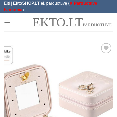
Skip
Eiti į
EktoSHOP.LT
el. parduotuvę (
✘
Parduotuvė
to
tvarkoma
)
content
EKTO.LT
PARDUOTUVĖ
Add to
Wishlist