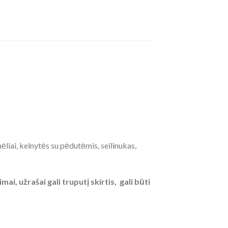
liai, kelnytės su pėdutėmis, seilinukas,
, užrašai gali truputį skirtis, gali būti