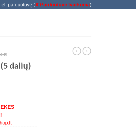
T
el. parduotuvę (
✘
Parduotuvė tvarkoma
)
IAMS
(5 dalių)
REKES
!
op.lt