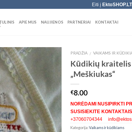
Eiti į
EktoSHOP.L
TULINIS
APIE MUS
NAUJIENOS
PARTNERIAI
KONTAKTAI
Ė
PRADŽIA
VAIKAMS IR KŪDIK
/
Kūdikių kraitelis 
Add to
„Meškiukas“
Wishlist
8.00
€
NORĖDAMI NUSIPIRKTI P
SUSISIEKITE KONTAKTAIS
+37060704344 info@ektosh
Kategorija:
Vaikams ir kūdikiams