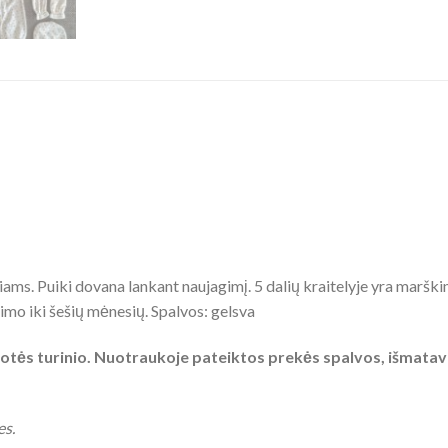
s. Puiki dovana lankant naujagimį. 5 dalių kraitelyje yra marškinė
mimo iki šešių mėnesių. Spalvos: gelsva
tės turinio. Nuotraukoje pateiktos prekės spalvos, išmatavimai
es.