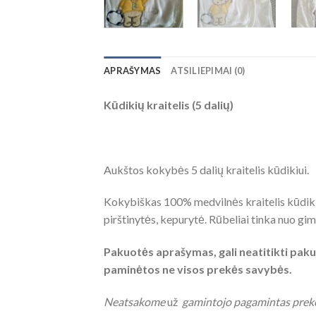
APRAŠYMAS
ATSILIEPIMAI (0)
Kūdikių kraitelis (5 dalių)
Aukštos kokybės 5 dalių kraitelis kūdikiui.
Kokybiškas 100% medvilnės kraitelis kūdikiam
pirštinytės, kepurytė. Rūbeliai tinka nuo gi
Pakuotės aprašymas, gali neatitikti pakuo
paminėtos ne visos prekės savybės.
Neatsakome
už
gamintojo pagamintas prek