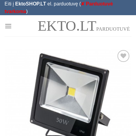
Skip
Eiti į
EktoSHOP.LT
el. parduotuvę (
✘
Parduotuvė
to
tvarkoma
)
content
EKTO.LT
PARDUOTUVĖ
Add to
Wishlist