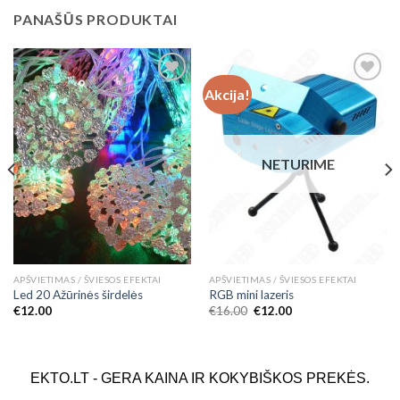
PANAŠŪS PRODUKTAI
Akcija!
Add to
Add to
Wishlist
Wishlist
NETURIME
APŠVIETIMAS / ŠVIESOS EFEKTAI
APŠVIETIMAS / ŠVIESOS EFEKTAI
Led 20 Ažūrinės širdelės
RGB mini lazeris
€
12.00
€
16.00
€
12.00
EKTO.LT - GERA KAINA IR KOKYBIŠKOS PREKĖS.