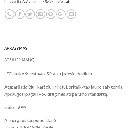
Kategorija:
Apšvietimas / Šviesos efektai
APRAŠYMAS
ATSILIEPIMAI (0)
LED lauko šviestuvas 50w su judesio davikliu.
Atsparūs šalčiui, karščiui ir lietui, pritaikytas lauko sąlygomis.
Apsaugoti pagal IP66 drėgmės atsparumo standartą.
Galia: 50W
A energijos taupumo klasė
Įtampa: 240V 50Hz/60Hz