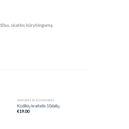
ūdžius, skatins kūrybingumą.
NETURIME
NET
VAIKAMS IR KŪDIKIAMS
VAIKAMS IR KŪDIKIA
 to
Add to
Kūdikių kraitelis 10dalių
Kūdikių kraitelis 10
list
Wishlist
€
19.00
€
19.00