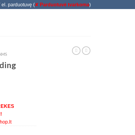
T
el. parduotuvę (
✘
Parduotuvė tvarkoma
)
IAMS
lding
REKES
!
op.lt