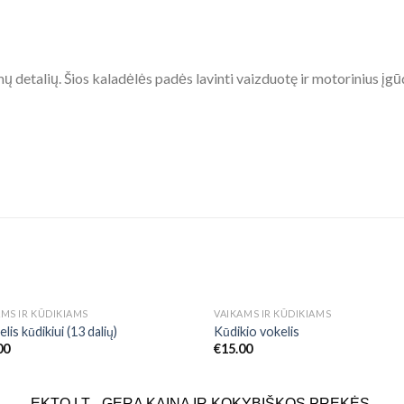
ų detalių. Šios kaladėlės padės lavinti vaizduotę ir motorinius įg
NETURIME
AMS IR KŪDIKIAMS
VAIKAMS IR KŪDIKIAMS
Add to
Add
elis kūdikiui (13 dalių)
Kūdikio vokelis
Wishlist
Wish
00
€
15.00
EKTO.LT - GERA KAINA IR KOKYBIŠKOS PREKĖS.