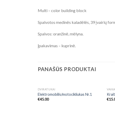
Multi – color building block
Spalvotos medinės kaladėlės, 39 įvairių form
Spalvos: oranžinė, mėlyna.
Įpakavimas – kuprinė.
PANAŠŪS PRODUKTAI
NETURIME
DVIRATUKAI
VAIK
Add to
Elektromobilis/motocikliukas Nr.1
Krait
Wishlist
€
45.00
€
15.