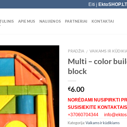
Eiti į
EktoSHOP.L
TULINIS
APIE MUS
NAUJIENOS
PARTNERIAI
KONTAKTAI
Ė
PRADŽIA
VAIKAMS IR KŪDIK
/
Multi – color bui
Add to
block
Wishlist
6.00
€
NORĖDAMI NUSIPIRKTI P
SUSISIEKITE KONTAKTAIS
+37060704344 info@ektosh
Kategorija:
Vaikams ir kūdikiams