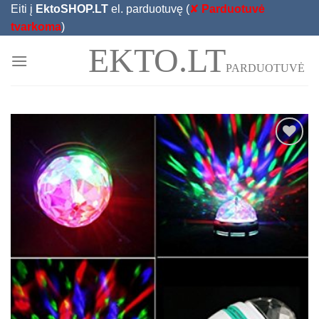
Skip
Eiti į
EktoSHOP.LT
el. parduotuvę (
✘
Parduotuvė
to
tvarkoma
)
content
EKTO.LT
PARDUOTUVĖ
Add to
Wishlist