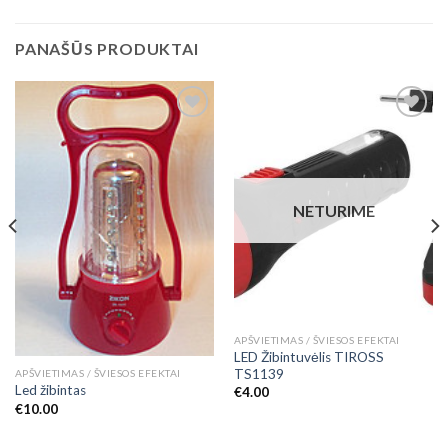
PANAŠŪS PRODUKTAI
Add to
Add to
Wishlist
Wishlist
NETURIME
APŠVIETIMAS / ŠVIESOS EFEKTAI
LED Žibintuvėlis TIROSS
TS1139
APŠVIETIMAS / ŠVIESOS EFEKTAI
Led žibintas
€
4.00
€
10.00