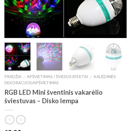
PRADŽIA
APŠVIETIMAS / ŠVIESOS EFEKTAI
KALĖDINĖS
/
/
DEKORACIJOS/APŠVIETIMAS
RGB LED Mini šventinis vakarėlio
šviestuvas – Disko lempa