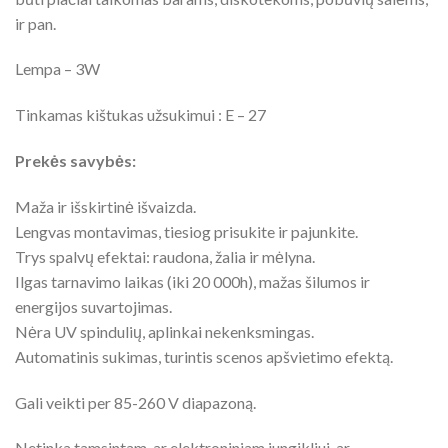
ir pan.
Lempa – 3W
Tinkamas kištukas užsukimui : E – 27
Prekės savybės:
Maža ir išskirtinė išvaizda.
Lengvas montavimas, tiesiog prisukite ir pajunkite.
Trys spalvų efektai: raudona, žalia ir mėlyna.
Ilgas tarnavimo laikas (iki 20 000h), mažas šilumos ir
energijos suvartojimas.
Nėra UV spindulių, aplinkai nekenksmingas.
Automatinis sukimas, turintis scenos apšvietimo efektą.
Gali veikti per 85-260 V diapazoną.
Netinka tamsintam, ar elektroniniam jungikliui, ar