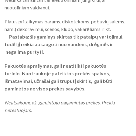
nuotoliniam valdymui.
Platus pritaikymas barams, diskotekoms, pobūvių salėms,
namų dekoravimui, scenos, klubo, vakarėliams ir kt.
Pastaba: šis gaminys skirtas tik patalpų vartojimui,
todėl jį reikia apsaugoti nuo vandens, drėgmės ir
negalima purtyti.
Pakuotės aprašymas, gali neatitikti pakuotės
turinio. Nuotraukoje pateiktos prekės spalvos,
išmatavimai, užrašai gali truputį skirtis, gali būti
paminėtos ne visos prekės savybės.
Neatsakome
už
gamintojo pagamintas prekes. Prekių
netestuojam.