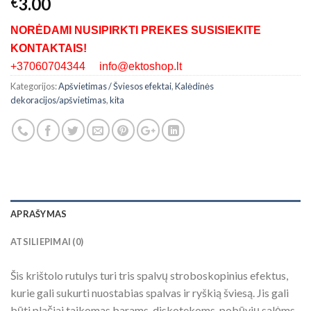
3.00
€
NORĖDAMI NUSIPIRKTI PREKES SUSISIEKITE
KONTAKTAIS!
+37060704344 info@ektoshop.lt
Kategorijos:
Apšvietimas / Šviesos efektai
,
Kalėdinės
dekoracijos/apšvietimas
,
kita
APRAŠYMAS
ATSILIEPIMAI (0)
Šis krištolo rutulys turi tris spalvų stroboskopinius efektus,
kurie gali sukurti nuostabias spalvas ir ryškią šviesą. Jis gali
būti plačiai taikomas barams, diskotekoms, pobūvių salėms,