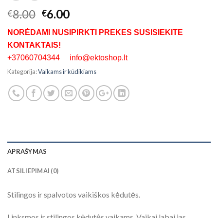
8.00
6.00
€
€
NORĖDAMI NUSIPIRKTI PREKES SUSISIEKITE
KONTAKTAIS!
+37060704344 info@ektoshop.lt
Kategorija:
Vaikams ir kūdikiams
APRAŠYMAS
ATSILIEPIMAI (0)
Stilingos ir spalvotos vaikiškos kėdutės.
Linksmos ir stilingos kėdutės vaikams. Vaikai labai jas