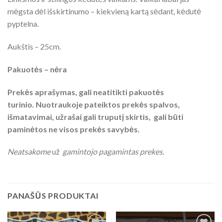
mėgsta dėl išskirtinumo – kiekvieną kartą sėdant, kėdutė
pyptelna.
Aukštis – 25cm.
Pakuotės – nėra
Prekės aprašymas, gali neatitikti pakuotės
turinio. Nuotraukoje pateiktos prekės spalvos,
išmatavimai, užrašai gali truputį skirtis, gali būti
paminėtos ne visos prekės savybės.
Neatsakome
už
gamintojo pagamintas prekes.
PANAŠŪS PRODUKTAI