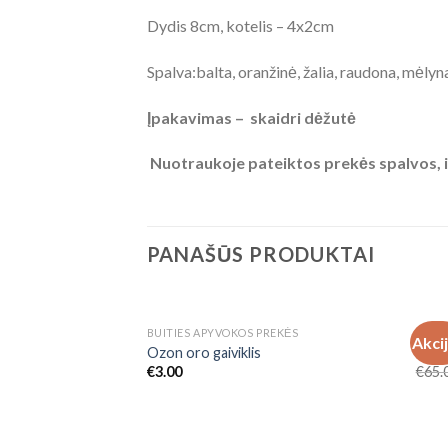
Dydis 8cm, kotelis – 4x2cm
Spalva:balta, oranžinė, žalia, raudona, mėlyn
Įpakavimas – skaidri dėžutė
Nuotraukoje pateiktos prekės spalvos, iš
PANAŠŪS PRODUKTAI
NETURIME
BUITIES APYVOKOS PREKĖS
KITA
Akci
Add to
Ozon oro gaiviklis
Prail
Wishlist
€
3.00
€
65.