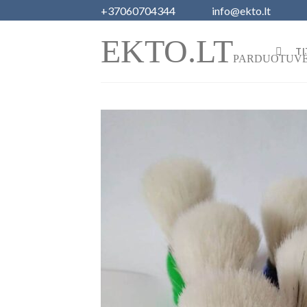
Skip
+37060704344
info@ekto.lt
to
EKTO.LT
content
TI
PARDUOTUV