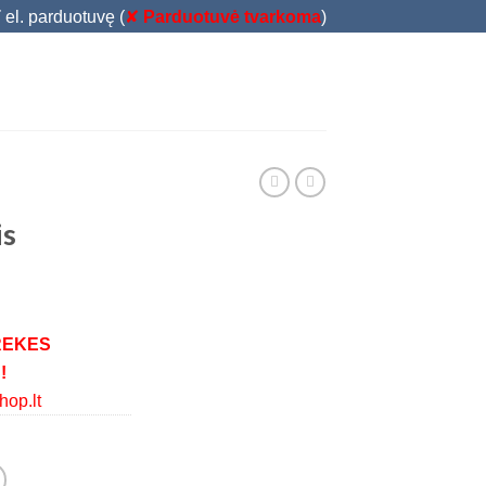
T
el. parduotuvę (
✘
Parduotuvė tvarkoma
)
is
REKES
!
op.lt