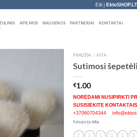
Eiti į
EktoSHOP.L
TULINIS
APIE MUS
NAUJIENOS
PARTNERIAI
KONTAKTAI
Ė
PRADŽIA
KITA
/
Sutimosi šepetėl
Add to
Wishlist
1.00
€
NORĖDAMI NUSIPIRKTI P
SUSISIEKITE KONTAKTAIS
+37060704344 info@ektosh
Kategorija:
kita