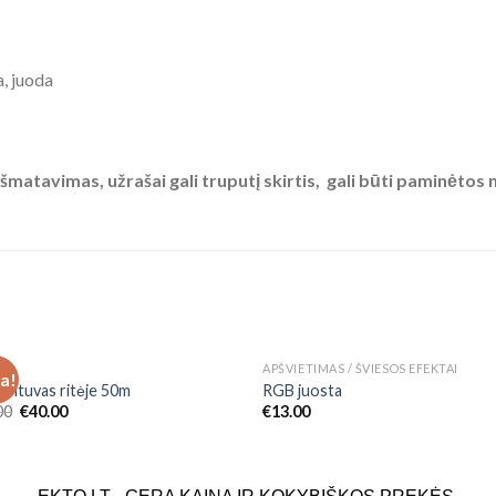
a, juoda
matavimas, užrašai gali truputį skirtis, gali būti paminėtos 
APŠVIETIMAS / ŠVIESOS EFEKTAI
ja!
Add to
Add
gintuvas ritėje 50m
RGB juosta
Wishlist
Wish
00
€
40.00
€
13.00