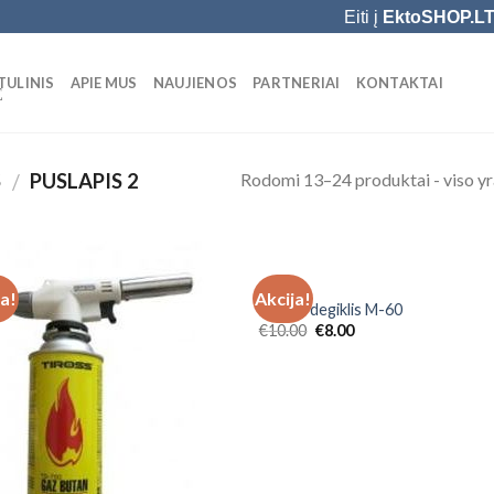
Eiti į
EktoSHOP.L
TULINIS
APIE MUS
NAUJIENOS
PARTNERIAI
KONTAKTAI
Ė
Rodomi 13–24 produktai - viso yr
S
PUSLAPIS 2
/
SODO
ja!
Akcija!
Add to
Add
Dujinis degiklis M-60
Wishlist
Wish
€
10.00
€
8.00