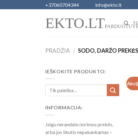
Skip
+37060704344
info@ekto.lt
to
EKTO.LT
content
TI
PARDUOTUV
PRADŽIA
SODO, DARŽO PREKĖ
/
IEŠKOKITE PRODUKTO:
Akci
INFORMACIJA:
Jeigu nerandate norimos prekės,
arba jos likutis nepakankamas –