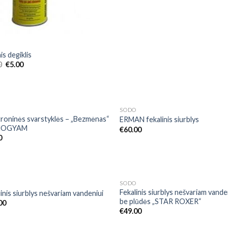
O
is degiklis
0
€
5.00
NETURIME
O
SODO
Add to
Add
troninės svarstyklės – „Bezmėnas“
ERMAN fekalinis siurblys
Wishlist
Wish
NOGYAM
€
60.00
0
NETURIME
NETURIME
O
SODO
Add to
Add
Fekalinis siurblys nešvariam vande
inis siurblys nešvariam vandeniui
Wishlist
Wish
be plūdės „STAR ROXER“
00
€
49.00