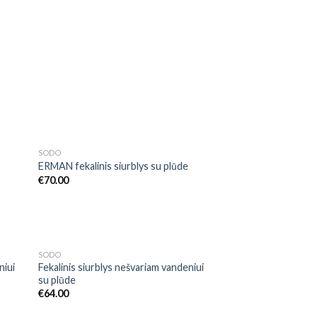
NETURIME
SODO
 to
Add to
ERMAN fekalinis siurblys su plūde
list
Wishlist
€
70.00
NETURIME
SODO
 to
Add to
niui
Fekalinis siurblys nešvariam vandeniui
list
Wishlist
su plūde
€
64.00