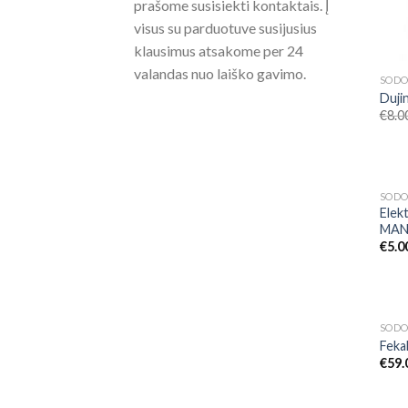
prašome susisiekti kontaktais. Į
visus su parduotuve susijusius
klausimus atsakome per 24
valandas nuo laiško gavimo.
SOD
Dujin
€
8.0
SOD
Elek
MA
€
5.0
SOD
Fekal
€
59.