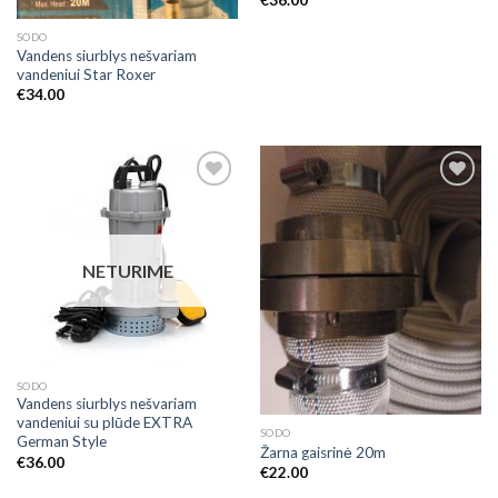
€
36.00
SODO
Vandens siurblys nešvariam
vandeniui Star Roxer
€
34.00
Add to
Add to
Wishlist
Wishlist
NETURIME
SODO
Vandens siurblys nešvariam
vandeniui su plūde EXTRA
SODO
German Style
Žarna gaisrinė 20m
€
36.00
€
22.00