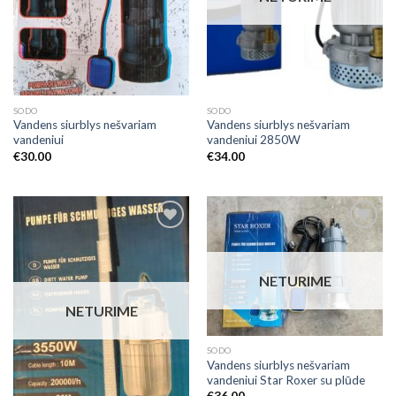
SODO
SODO
Vandens siurblys nešvariam
Vandens siurblys nešvariam
vandeniui
vandeniui 2850W
€
30.00
€
34.00
Add to
Add to
Wishlist
Wishlist
NETURIME
NETURIME
SODO
Vandens siurblys nešvariam
vandeniui Star Roxer su plūde