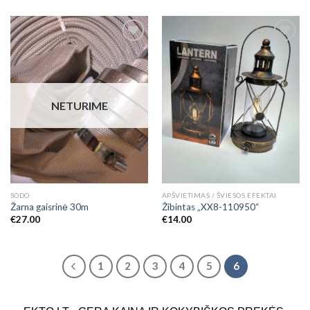
Add to
Add to
Wishlist
Wishlist
NETURIME
SODO
APŠVIETIMAS / ŠVIESOS EFEKTAI
Žarna gaisrinė 30m
Žibintas „XX8-110950“
€
27.00
€
14.00
1
2
3
4
5
6