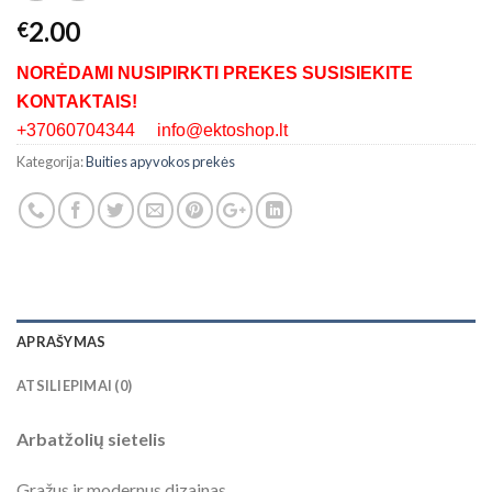
2.00
€
NORĖDAMI NUSIPIRKTI PREKES SUSISIEKITE
KONTAKTAIS!
+37060704344 info@ektoshop.lt
Kategorija:
Buities apyvokos prekės
APRAŠYMAS
ATSILIEPIMAI (0)
Arbatžolių sietelis
Gražus ir modernus dizainas