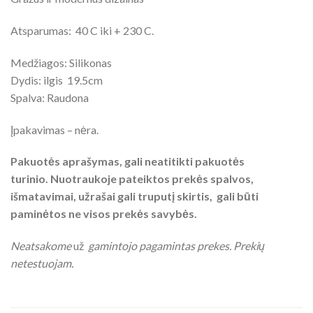
Atsparumas: 40 C iki + 230 C.
Medžiagos: Silikonas
Dydis: ilgis 19.5cm
Spalva: Raudona
Įpakavimas – nėra.
Pakuotės aprašymas, gali neatitikti pakuotės
turinio. Nuotraukoje pateiktos prekės spalvos,
išmatavimai, užrašai gali truputį skirtis, gali būti
paminėtos ne visos prekės savybės.
Neatsakome
už
gamintojo pagamintas prekes. Prekių
netestuojam.