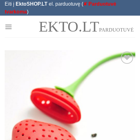
Skip
Eiti į
EktoSHOP.LT
el. parduotuvę (
✘
Parduotuvė
to
tvarkoma
)
content
EKTO.LT
PARDUOTUVĖ
Add to
Wishlist