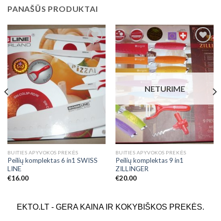
PANAŠŪS PRODUKTAI
Add to
Add to
Wishlist
Wishlist
NETURIME
BUITIES APYVOKOS PREKĖS
BUITIES APYVOKOS PREKĖS
Peilių komplektas 6 in1 SWISS
Peilių komplektas 9 in1
LINE
ZILLINGER
€
16.00
€
20.00
EKTO.LT - GERA KAINA IR KOKYBIŠKOS PREKĖS.