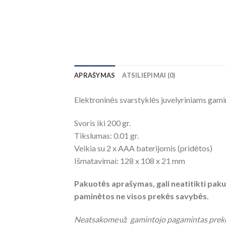
APRAŠYMAS
ATSILIEPIMAI (0)
Elektroninės svarstyklės juvelyriniams gamini
Svoris iki 200 gr.
Tikslumas: 0.01 gr.
Veikia su 2 x AAA baterijomis (pridėtos)
Išmatavimai: 128 x 108 x 21 mm
Pakuotės aprašymas, gali neatitikti pakuo
paminėtos ne visos prekės savybės.
Neatsakome
už
gamintojo pagamintas preke