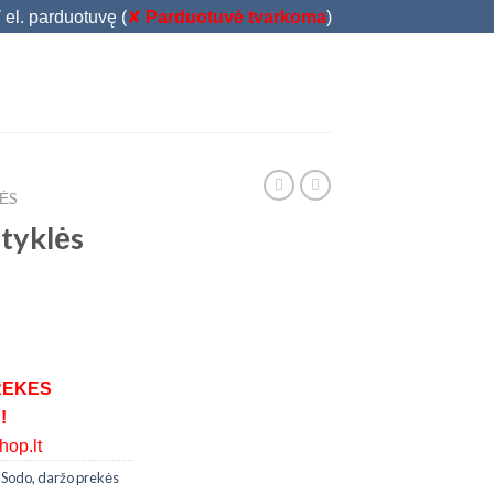
T
el. parduotuvę (
✘
Parduotuvė tvarkoma
)
ĖS
styklės
REKES
!
op.lt
,
Sodo, daržo prekės