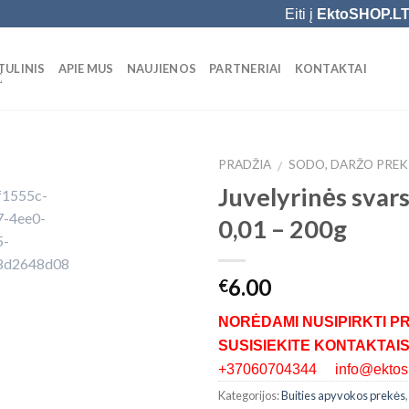
Eiti į
EktoSHOP.L
TULINIS
APIE MUS
NAUJIENOS
PARTNERIAI
KONTAKTAI
Ė
PRADŽIA
SODO, DARŽO PREK
/
Juvelyrinės svar
Add to
0,01 – 200g
Wishlist
6.00
€
NORĖDAMI NUSIPIRKTI P
SUSISIEKITE KONTAKTAIS
+37060704344 info@ektosh
Kategorijos:
Buities apyvokos prekės