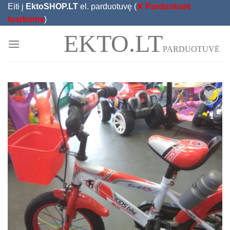
Skip
Eiti į
EktoSHOP.LT
el. parduotuvę (
✘
Parduotuvė
to
tvarkoma
)
content
EKTO.LT
PARDUOTUVĖ
Add to
Wishlist