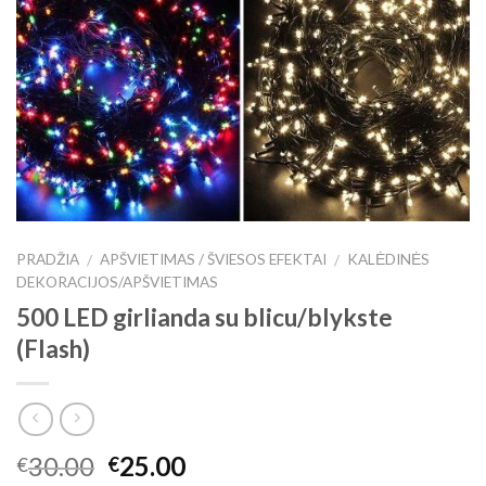
PRADŽIA
APŠVIETIMAS / ŠVIESOS EFEKTAI
KALĖDINĖS
/
/
DEKORACIJOS/APŠVIETIMAS
500 LED girlianda su blicu/blykste
(Flash)
30.00
25.00
€
€