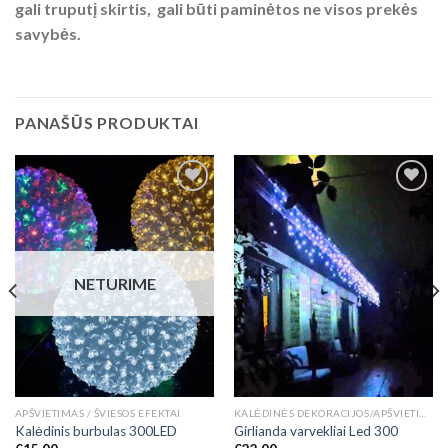
gali truputį skirtis, gali būti paminėtos ne visos prekės
savybės.
PANAŠŪS PRODUKTAI
Add to
Add to
Wishlist
Wishlist
NETURIME
APŠVIETIMAS / ŠVIESOS EFEKTAI
KALĖDINĖS DEKORACIJOS/APŠVIETIMAS
Kalėdinis burbulas 300LED
Girlianda varvekliai Led 300