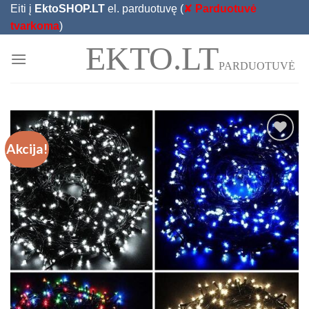
Skip
Eiti į
EktoSHOP.LT
el. parduotuvę (
✘
Parduotuvė
to
tvarkoma
)
content
EKTO.LT
PARDUOTUVĖ
Akcija!
Add to
Wishlist