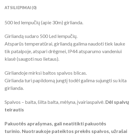
ATSILIEPIMAI (0)
500 led lempučių (apie 30m) girlianda.
Girliandą sudaro 500 Led lempučių.
Atsparūs temperatūrai, girliandą galima naudoti tiek lauke
tik patalpoje, atspari drėgmei, IP44 atsparumo vandeniui
klasė (saugoti nuo lietaus).
Girliandoje mirksi baltos spalvos blicas.
Girlianda turi papildomą jungtį todėl galima sujungti su kita
girlianda.
Spalvos – balta, šilta balta, mėlyna, įvairiaspalvė.
Dėl spalvų
teirautis
Pakuotės aprašymas, gali neatitikti pakuotės
turinio. Nuotraukoje pateiktos prekės spalvos, užrašai