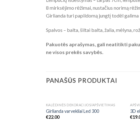
8 mirksėjimo rėžimai, nustačius norimą rėžimą
Girlianda turi papildomą jungtį todėl galima s
Spalvos – balta, šiltai balta, žalia, mėlyna, ro
Pakuotės aprašymas, gali neatitikti pakuo
ne visos prekės savybės.
PANAŠŪS PRODUKTAI
KALĖDINĖS DEKORACIJOS/APŠVIETIMAS
APŠVI
Add to
Girlianda varvekliai Led 300
3D e
Wishlist
€
22.00
€
19.