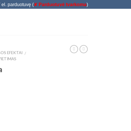
T
el. parduotuvę (
✘
Parduotuvė tvarkoma
)
SOS EFEKTAI
/
IETIMAS
a