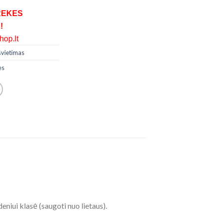
REKES
!
op.lt
švietimas
es
niui klasė (saugoti nuo lietaus).