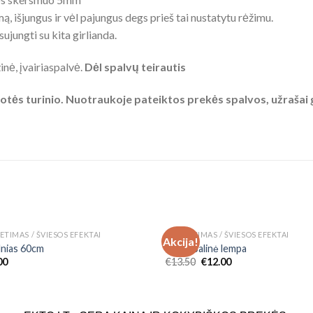
, išjungus ir vėl pajungus degs prieš tai nustatytu rėžimu.
ujungti su kita girlianda.
žinė, įvairiaspalvė.
Dėl spalvų teirautis
tės turinio. Nuotraukoje pateiktos prekės spalvos, užrašai ga
NETURIME
NETURIME
ETIMAS / ŠVIESOS EFEKTAI
APŠVIETIMAS / ŠVIESOS EFEKTAI
Akcija!
Add to
Add
lnias 60cm
LED žibalinė lempa
Wishlist
Wish
00
€
13.50
€
12.00