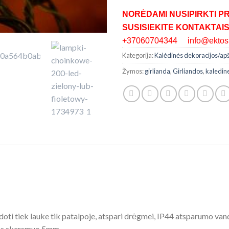
NORĖDAMI NUSIPIRKTI P
SUSISIEKITE KONTAKTAIS
+37060704344 info@ektosh
Kategorija:
Kalėdinės dekoracijos/ap
Žymos:
girlianda
,
Girliandos
,
kaledin
oti tiek lauke tik patalpoje, atspari drėgmei, IP44 atsparumo vande
tės skersmuo 5mm