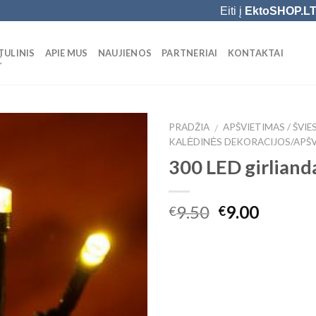
Eiti į
EktoSHOP.L
TULINIS
APIE MUS
NAUJIENOS
PARTNERIAI
KONTAKTAI
Ė
PRADŽIA
APŠVIETIMAS / ŠVIE
/
KALĖDINĖS DEKORACIJOS/APŠV
Add to
300 LED girliand
Wishlist
9.50
9.00
€
€