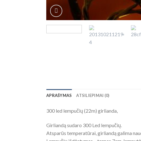
APRAŠYMAS
ATSILIEPIMAI (0)
300 led lempučių (22m) girlianda,
Girliandą sudaro 300 Led lempučių.
Atsparūs temperatūrai, girliandą galima naud
Lempučių išdėstymas – tarpas 7cm, lempu