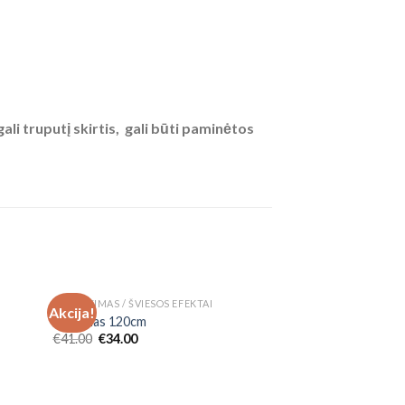
li truputį skirtis, gali būti paminėtos
NETURIME
APŠVIETIMAS / ŠVIESOS EFEKTAI
KALĖDINĖS DEKORAC
Akcija!
Akcija!
 to
Add to
3D elnias 120cm
Meteoritų lietus, 
list
Wishlist
€
41.00
€
34.00
€
17.00
€
12.00