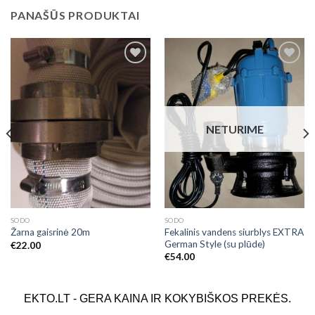
PANAŠŪS PRODUKTAI
Add to
Add to
Wishlist
Wishlist
NETURIME
SODO
SODO
Fekalinis vandens siurblys EXTRA
Žarna gaisrinė 20m
German Style (su plūde)
€
22.00
€
54.00
EKTO.LT - GERA KAINA IR KOKYBIŠKOS PREKĖS.