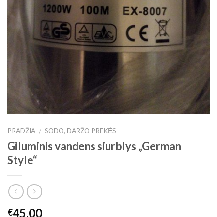
PRADŽIA
SODO, DARŽO PREKĖS
/
Giluminis vandens siurblys „German
Style“
45.00
€