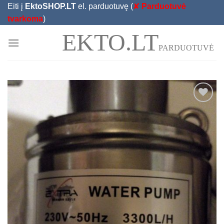
Skip
Eiti į
EktoSHOP.LT
el. parduotuvę (
✘
Parduotuvė
to
tvarkoma
)
content
EKTO.LT
PARDUOTUVĖ
Add to
Wishlist