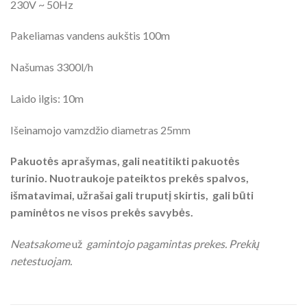
230V ~ 50Hz
Pakeliamas vandens aukštis 100m
Našumas 3300l/h
Laido ilgis: 10m
Išeinamojo vamzdžio diametras 25mm
Pakuotės aprašymas, gali neatitikti pakuotės
turinio. Nuotraukoje pateiktos prekės spalvos,
išmatavimai, užrašai gali truputį skirtis, gali būti
paminėtos ne visos prekės savybės.
Neatsakome
už
gamintojo pagamintas prekes. Prekių
netestuojam.