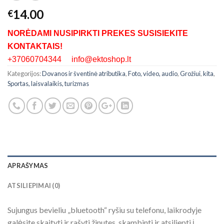
14.00
€
NORĖDAMI NUSIPIRKTI PREKES SUSISIEKITE
KONTAKTAIS!
+37060704344 info@ektoshop.lt
Kategorijos:
Dovanos ir šventinė atributika
,
Foto, video, audio
,
Grožiui
,
kita
,
Sportas, laisvalaikis, turizmas
APRAŠYMAS
ATSILIEPIMAI (0)
Sujungus bevieliu „bluetooth“ ryšiu su telefonu, laikrodyje
galėsite skaityti ir rašyti žinutes, skambinti ir atsiliepti į