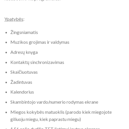
Ypatybės
:
Žingsniamatis
Muzikos grojimas ir valdymas
Adresų knyga
Kontaktų sinchronizavimas
Skaičiuotuvas
Žadintuvas
Kalendorius
Skambintojo vardo/numerio rodymas ekrane
Miegos kokybės matuoklis (parodo kiek miegojote
giliuoju miegu, kiek paprastu miegu)
1,56 colio dydžio TFT lietimui jautrus ekranas