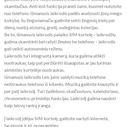
skambučius. Anti lost funkcija praneš Jums, kuomet nutolsite
nuo telefono. Išmanusis laikrodis padės analizuoti jūsų miego
kokybę. Su žingsniamačiu galėsite sekti žingsnių kiekį per
dieną, nueitą atstumą, greitį, sudegintas kolorijas.
Be to, išmanusis laikrodis palaiko SIM kortelę – laikrodžiu
galima skambinti bei rašyti žinutes be telefono – laikrodis
gali veikti autonominiu režimu.
Laikrodis turi integruotą kamerą, kuria galima atlikti
nuotraukas, taip pat peržiūrėti išsaugotas ar jau turimas
atminties kortelėje nuotraukas.
Išmanusis laikrodis Leis jums valdyti muziką telefone
neištraukus telefono iš kišenės. Muziką galėsite klausytis ir
per patį laikrodį. Turi žadintuvo, skaičiuotuvo, kalendoriaus,
chronometro, priminėjo funkcijas. Laikrodį galima naudoti
kaip laisvų rankų įranga.
Į laikrodį įdėjus SIM kortelę, galėsite naršyti internete,
facebook ir kt. programėles.