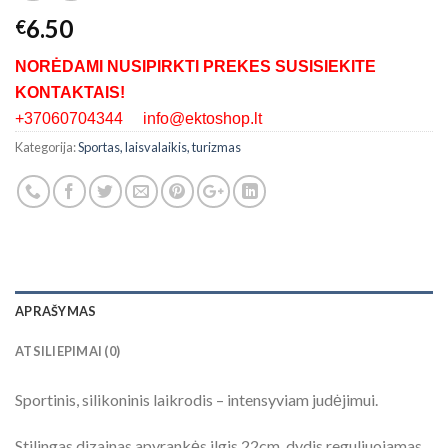
6.50
€
NORĖDAMI NUSIPIRKTI PREKES SUSISIEKITE
KONTAKTAIS!
+37060704344 info@ektoshop.lt
Kategorija:
Sportas, laisvalaikis, turizmas
APRAŠYMAS
ATSILIEPIMAI (0)
Sportinis, silikoninis laikrodis – intensyviam judėjimui.
Stilingas dizainas apyrankės ilgis 22cm, dydis reguliuojamas.