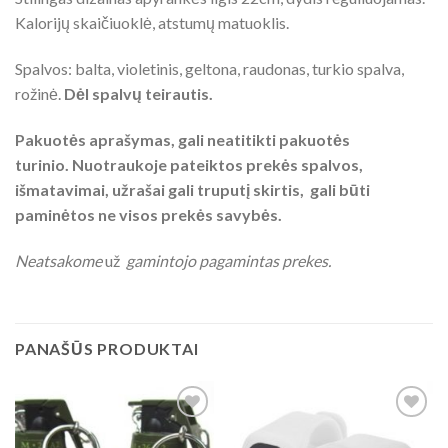
Kalorijų skaičiuoklė, atstumų matuoklis.
Spalvos: balta, violetinis, geltona, raudonas, turkio spalva,
rožinė.
Dėl spalvų teirautis.
Pakuotės aprašymas, gali neatitikti pakuotės
turinio. Nuotraukoje pateiktos prekės spalvos,
išmatavimai, užrašai gali truputį skirtis, gali būti
paminėtos ne visos prekės savybės.
Neatsakome
už
gamintojo pagamintas prekes.
PANAŠŪS PRODUKTAI
Add to
Add to
Wishlist
Wishlist