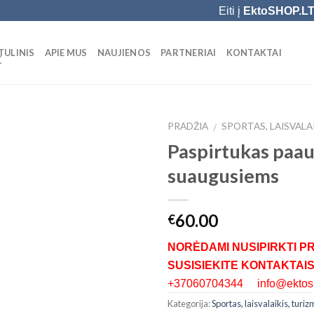
Eiti į
EktoSHOP.L
TULINIS
APIE MUS
NAUJIENOS
PARTNERIAI
KONTAKTAI
Ė
PRADŽIA
SPORTAS, LAISVALA
/
Paspirtukas paau
Add to
suaugusiems
Wishlist
60.00
€
NORĖDAMI NUSIPIRKTI P
SUSISIEKITE KONTAKTAIS
+37060704344 info@ektosh
Kategorija:
Sportas, laisvalaikis, turi