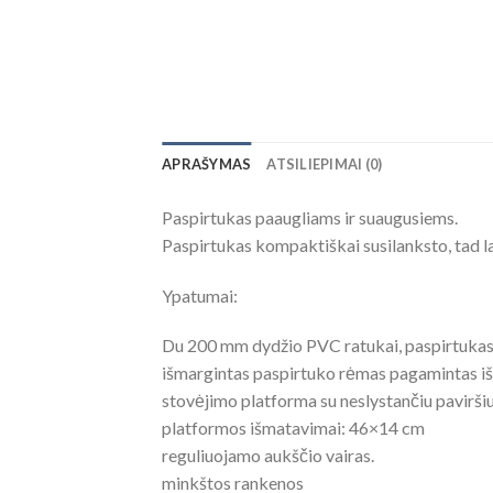
APRAŠYMAS
ATSILIEPIMAI (0)
Paspirtukas paaugliams ir suaugusiems.
Paspirtukas kompaktiškai susilanksto, tad la
Ypatumai:
Du 200 mm dydžio PVC ratukai, paspirtukas 
išmargintas paspirtuko rėmas pagamintas iš
stovėjimo platforma su neslystančiu pavirši
platformos išmatavimai: 46×14 cm
reguliuojamo aukščio vairas.
minkštos rankenos