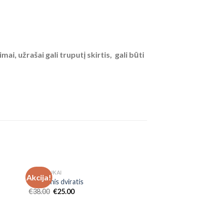
, užrašai gali truputį skirtis, gali būti
NETURIME
DVIRATUKAI
SPORTAS
Akcija!
 to
Add to
Balansinis dviratis
Riedis Smart10
list
Wishlist
€
38.00
€
25.00
€
270.00