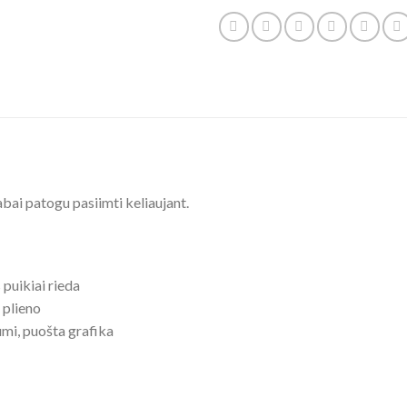
bai patogu pasiimti keliaujant.
puikiai rieda
 plieno
umi, puošta grafika