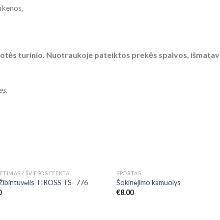
nkenos,
tės turinio. Nuotraukoje pateiktos prekės spalvos, išmatavimai
es.
NETURIME
ETIMAS / ŠVIESOS EFEKTAI
SPORTAS
Add to
Add
Žibintuvėlis TIROSS TS- 776
Šokinėjimo kamuolys
Wishlist
Wish
0
€
8.00