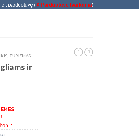
T
el. parduotuvę (
✘
Parduotuvė tvarkoma
)
IKIS, TURIZMAS
gliams ir
REKES
!
op.lt
zmas