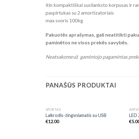
itin kompaktiškai susilanksto korpusas ir ra
paspirtukas su 2 amortizatoriais
max svoris 100kg
Pakuotės aprašymas, gali neatitikti pakuo
paminėtos ne visos prekės savybės.
Neatsakome
už
gamintojo pagamintas prek
PANAŠŪS PRODUKTAI
SPORTAS
APŠVI
Add to
Laikrodis-žingsniamatis su USB
LED 
Wishlist
€
12.00
€
5.0