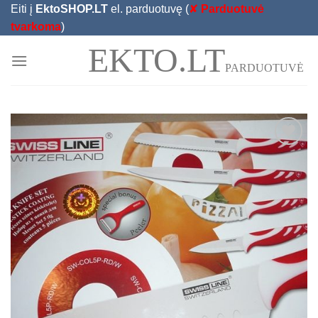
Skip
Eiti į
EktoSHOP.LT
el. parduotuvę (
✘
Parduotuvė
to
tvarkoma
)
content
EKTO.LT
PARDUOTUVĖ
Add to
Wishlist