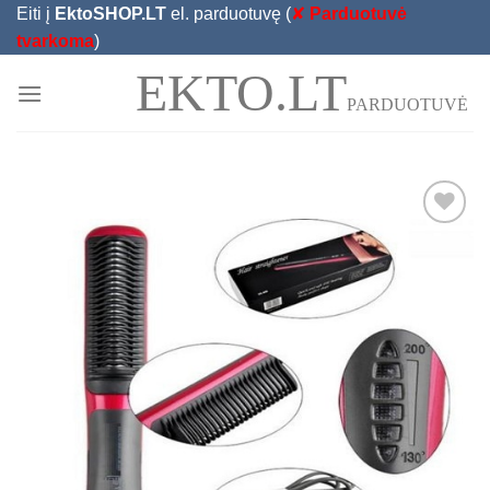
Skip
Eiti į
EktoSHOP.LT
el. parduotuvę (
✘
Parduotuvė
to
tvarkoma
)
content
EKTO.LT
PARDUOTUVĖ
Add to
Wishlist