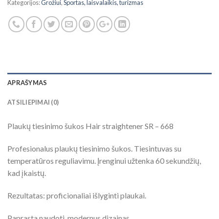
Kategorijos:
Grožiui
,
Sportas, laisvalaikis, turizmas
APRAŠYMAS
ATSILIEPIMAI (0)
Plaukų tiesinimo šukos Hair straightener SR – 668
Profesionalus plaukų tiesinimo šukos. Tiesintuvas su
temperatūros reguliavimu. Įrenginui užtenka 60 sekundžių,
kad įkaistų.
Rezultatas: proficionaliai išlyginti plaukai.
Paprasta naudoti, modernus dizainas.