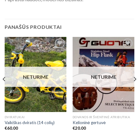
PANAŠŪS PRODUKTAI
Add to
Add to
Wishlist
Wishlist
NETURIME
NETURIME
DVIRATUKAI
DOVANOS IR ŠVENTINĖ ATRIBUTIKA
Vaikiškas dviratis (14 colių)
Kelioninė gertuvė
€
60.00
€
20.00