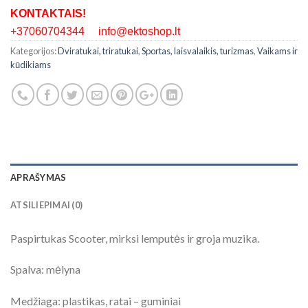
KONTAKTAIS!
+37060704344 info@ektoshop.lt
Kategorijos:
Dviratukai, triratukai
,
Sportas, laisvalaikis, turizmas
,
Vaikams ir
kūdikiams
APRAŠYMAS
ATSILIEPIMAI (0)
Paspirtukas Scooter, mirksi lemputės ir groja muzika.
Spalva: mėlyna
Medžiaga: plastikas, ratai – guminiai