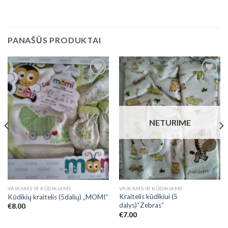
PANAŠŪS PRODUKTAI
Add to
Add to
Wishlist
Wishlist
NETURIME
VAIKAMS IR KŪDIKIAMS
VAIKAMS IR KŪDIKIAMS
Kraitelis kūdikiui (5
Kūdikių kraitelis (5dalių) „MOMI“
dalys)“Zebras“
€
8.00
€
7.00