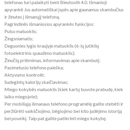
telefonas turi palaikyti bent Bleutooth 4.0. Išmanioji
apyrankė Jus automatiškai įspės apie gaunamus skambučius
ir žinutes į išmanųjį telefoną.
Pagrindinės išmaniosios apyrankės funkcijos:
Pulso matuoklis;
Žingsniamatis;
Deguonies lygio kraujyje matuoklis (6-ių jutiklių
fotoelektrinis spaudimo matuoklis);
Žinučių priėmimas, informavimas apie skambutį;
Pasimetusio telefono paieška;
Aktyvumo kontrolė;
Sudegintų kalorijų skaičiavimas;
Miego kokybės matuoklis (kiek kartų buvote prabudę, kiek
laiko miegojote);
Per mobiliąją išmanaus telefono programėlę galite stebėti ir
peržiūrėti vaikščiojimo, bėgiojimo bei kito judėjimo istoriją
bei poveikį. Taip pat galite patikrinti miego kokybę.