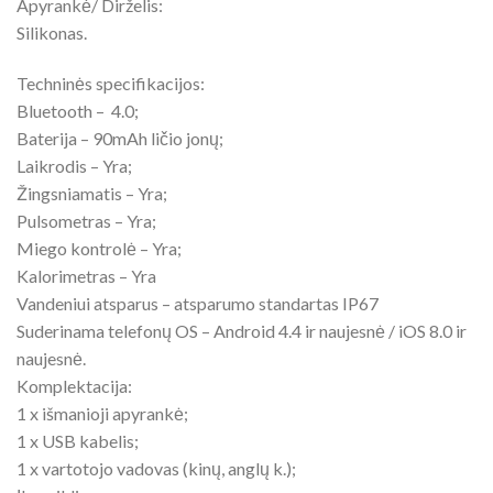
Apyrankė/ Dirželis:
Silikonas.
Techninės specifikacijos:
Bluetooth – 4.0;
Baterija – 90mAh ličio jonų;
Laikrodis – Yra;
Žingsniamatis – Yra;
Pulsometras – Yra;
Miego kontrolė – Yra;
Kalorimetras – Yra
Vandeniui atsparus – atsparumo standartas IP67
Suderinama telefonų OS – Android 4.4 ir naujesnė / iOS 8.0 ir
naujesnė.
Komplektacija:
1 x išmanioji apyrankė;
1 x USB kabelis;
1 x vartotojo vadovas (kinų, anglų k.);