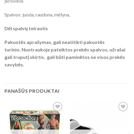
Įkroviklis
Spalvos: juoda, raudona, mėlyna,
Dėl spalvų teirautis
Pakuotės aprašymas, gali neatitikti pakuotės
turinio. Nuotraukoje pateiktos prekės spalvos, užrašai
gali truputį skirtis, gali būti paminėtos ne visos prekės
savybės.
PANAŠŪS PRODUKTAI
Add to
Add to
Wishlist
Wishlist