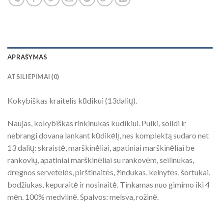
APRAŠYMAS
ATSILIEPIMAI (0)
Kokybiškas kraitelis kūdikui (13dalių).
Naujas, kokybiškas rinkinukas kūdikiui. Puiki, solidi ir
nebrangi dovana lankant kūdikėlį, nes komplektą sudaro net
13 dalių: skraistė, marškinėliai, apatiniai marškinėliai be
rankovių, apatiniai marškinėliai su rankovėm, seilinukas,
drėgnos servetėlės, pirštinaitės, žindukas, kelnytės, šortukai,
bodžiukas, kepuraitė ir nosinaitė. Tinkamas nuo gimimo iki 4
mėn. 100% medvilnė. Spalvos: melsva, rožinė.