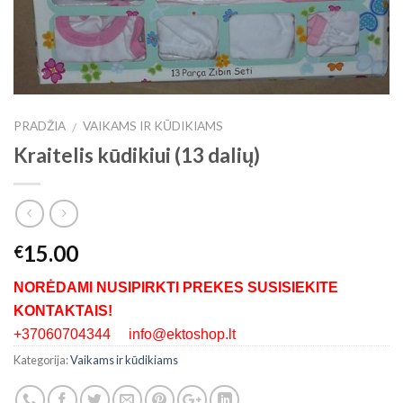
PRADŽIA
VAIKAMS IR KŪDIKIAMS
/
Kraitelis kūdikiui (13 dalių)
15.00
€
NORĖDAMI NUSIPIRKTI PREKES SUSISIEKITE
KONTAKTAIS!
+37060704344 info@ektoshop.lt
Kategorija:
Vaikams ir kūdikiams