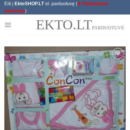
Skip
Eiti į
EktoSHOP.LT
el. parduotuvę (
✘
Parduotuvė
to
tvarkoma
)
content
EKTO.LT
PARDUOTUVĖ
Add to
Wishlist