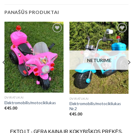
PANAŠŪS PRODUKTAI
Add to
Add to
Wishlist
Wishlist
NETURIME
DVIRATUKAI
DVIRATUKAI
Elektromobilis/motocikliukas
Elektromobilis/motocikliukas
€
45.00
Nr.2
€
45.00
EKTO.LT - GERA KAINA IR KOKYBIŠKOS PREKĖS.