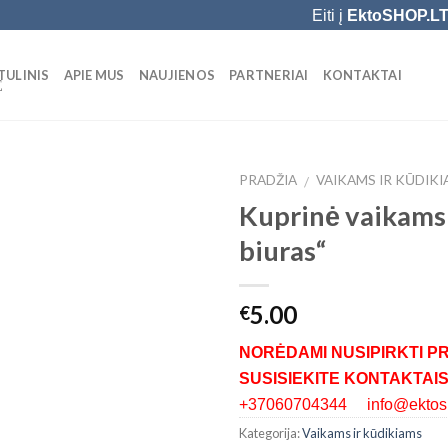
Eiti į
EktoSHOP.L
TULINIS
APIE MUS
NAUJIENOS
PARTNERIAI
KONTAKTAI
Ė
PRADŽIA
VAIKAMS IR KŪDIK
/
Kuprinė vaikams
Add to
biuras“
Wishlist
5.00
€
NORĖDAMI NUSIPIRKTI P
SUSISIEKITE KONTAKTAIS
+37060704344 info@ektosh
Kategorija:
Vaikams ir kūdikiams