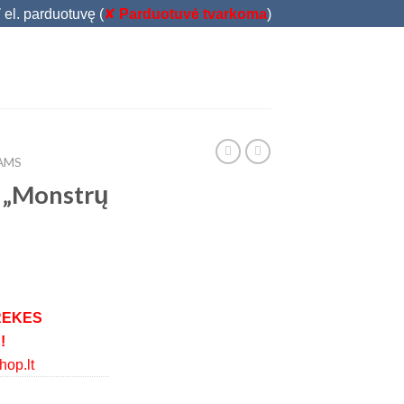
T
el. parduotuvę (
✘
Parduotuvė tvarkoma
)
IAMS
 „Monstrų
REKES
!
op.lt