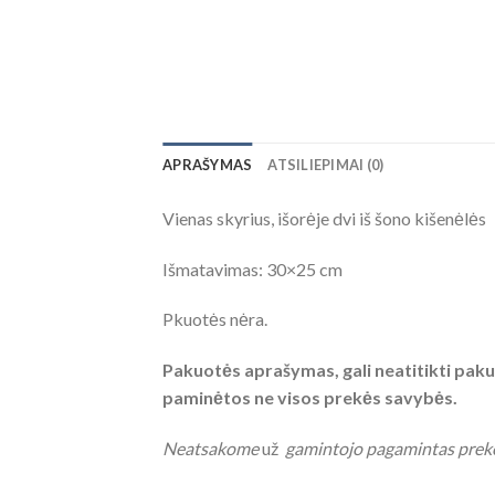
APRAŠYMAS
ATSILIEPIMAI (0)
Vienas skyrius, išorėje dvi iš šono kišenėlės
Išmatavimas: 30×25 cm
Pkuotės nėra.
Pakuotės aprašymas, gali neatitikti pakuo
paminėtos ne visos prekės savybės.
Neatsakome
už
gamintojo pagamintas prek