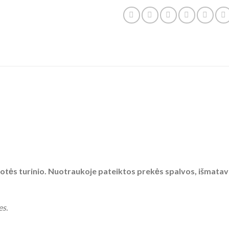
tės turinio. Nuotraukoje pateiktos prekės spalvos, išmatavimai
es.