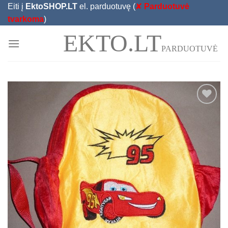
Skip
Eiti į
EktoSHOP.LT
el. parduotuvę (
✘
Parduotuvė
to
tvarkoma
)
content
EKTO.LT
PARDUOTUVĖ
Add to
Wishlist