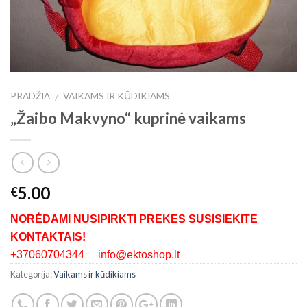
PRADŽIA
VAIKAMS IR KŪDIKIAMS
/
„Žaibo Makvyno“ kuprinė vaikams
5.00
€
NORĖDAMI NUSIPIRKTI PREKES SUSISIEKITE
KONTAKTAIS!
+37060704344 info@ektoshop.lt
Kategorija:
Vaikams ir kūdikiams