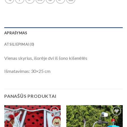
APRAŠYMAS
ATSILIEPIMAI (0)
Vienas skyrius, išorėje dvi iš šono kišenėlės
Išmatavimas: 30×25 cm
PANAŠŪS PRODUKTAI
Add to
Add to
Wishlist
Wishlist