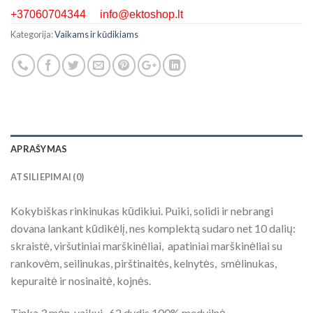
+37060704344 info@ektoshop.lt
Kategorija:
Vaikams ir kūdikiams
APRAŠYMAS
ATSILIEPIMAI (0)
Kokybiškas rinkinukas kūdikiui. Puiki, solidi ir nebrangi
dovana lankant kūdikėlį, nes komplektą sudaro net 10 dalių:
skraistė, viršutiniai marškinėliai, apatiniai marškinėliai su
rankovėm, seilinukas, pirštinaitės, kelnytės, smėlinukas,
kepuraitė ir nosinaitė, kojnės.
Tinka 3 mėn. vaikui, 62 dydis 100% medvilnė.