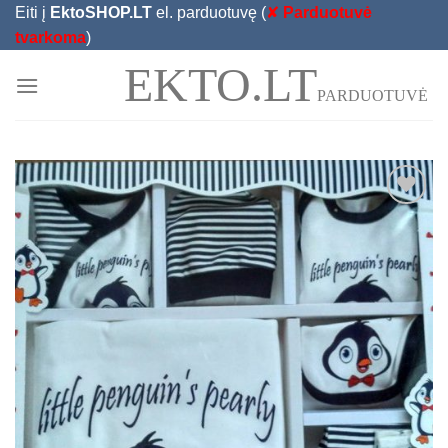
Skip
Eiti į
EktoSHOP.LT
el. parduotuvę (
✘
Parduotuvė
to
tvarkoma
)
content
EKTO.LT
PARDUOTUVĖ
Add to
Wishlist