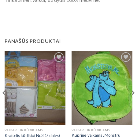
PANAŠŪS PRODUKTAI
Add to
Add to
Wishlist
Wishlist
VAIKAMS IR KŪDIKIAMS
VAIKAMS IR KŪDIKIAMS
Kuprinė vaikams „Monstrų
Kraitelis kūdikiui Nr.3 (7 dalys)