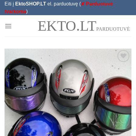
Skip
Eiti į
EktoSHOP.LT
el. parduotuvę (
✘
Parduotuvė
to
tvarkoma
)
content
EKTO.LT
PARDUOTUVĖ
Add to
Wishlist