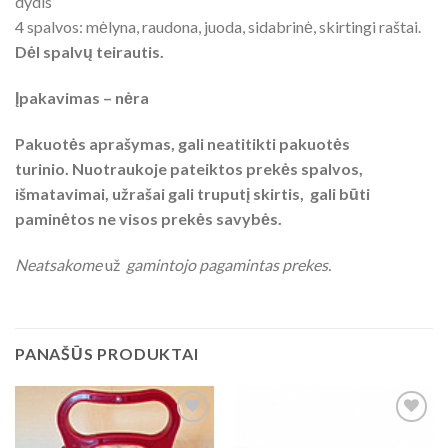
dydis
4 spalvos: mėlyna, raudona, juoda, sidabrinė, skirtingi raštai.
Dėl spalvų teirautis.
Įpakavimas – nėra
Pakuotės aprašymas, gali neatitikti pakuotės
turinio. Nuotraukoje pateiktos prekės spalvos,
išmatavimai, užrašai gali truputį skirtis, gali būti
paminėtos ne visos prekės savybės.
Neatsakome
už
gamintojo pagamintas prekes.
PANAŠŪS PRODUKTAI
Add to
Add to