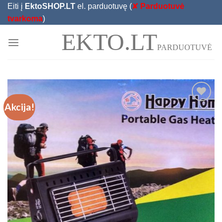
Skip
Eiti į
EktoSHOP.LT
el. parduotuvę (
✘
Parduotuvė
to
tvarkoma
)
content
EKTO.LT
PARDUOTUVĖ
Akcija!
Add to
Wishlist