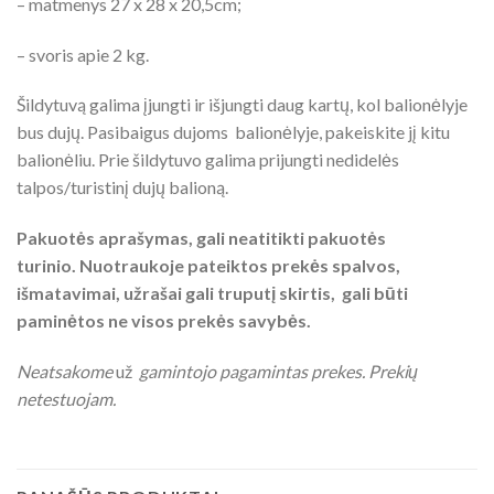
– matmenys 27 x 28 x 20,5cm;
– svoris apie 2 kg.
Šildytuvą galima įjungti ir išjungti daug kartų, kol balionėlyje
bus dujų. Pasibaigus dujoms balionėlyje, pakeiskite jį kitu
balionėliu. Prie šildytuvo galima prijungti nedidelės
talpos/turistinį dujų balioną.
Pakuotės aprašymas, gali neatitikti pakuotės
turinio. Nuotraukoje pateiktos prekės spalvos,
išmatavimai, užrašai gali truputį skirtis, gali būti
paminėtos ne visos prekės savybės.
Neatsakome
už
gamintojo pagamintas prekes. Prekių
netestuojam.