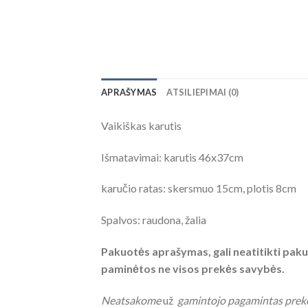
APRAŠYMAS
ATSILIEPIMAI (0)
Vaikiškas karutis
Išmatavimai: karutis 46x37cm
karučio ratas: skersmuo 15cm, plotis 8cm
Spalvos: raudona, žalia
Pakuotės aprašymas, gali neatitikti pakuo
paminėtos ne visos prekės savybės.
Neatsakome
už
gamintojo pagamintas prek