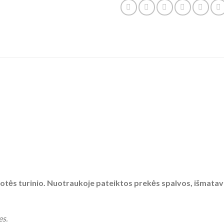
tės turinio. Nuotraukoje pateiktos prekės spalvos, išmatavimai
es.