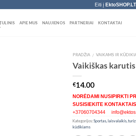
Eiti į
EktoSHOP.L
TULINIS
APIE MUS
NAUJIENOS
PARTNERIAI
KONTAKTAI
Ė
PRADŽIA
VAIKAMS IR KŪDIK
/
Vaikiškas karutis
Add to
Wishlist
14.00
€
NORĖDAMI NUSIPIRKTI P
SUSISIEKITE KONTAKTAIS
+37060704344 info@ektosh
Kategorijos:
Sportas, laisvalaikis, tur
kūdikiams