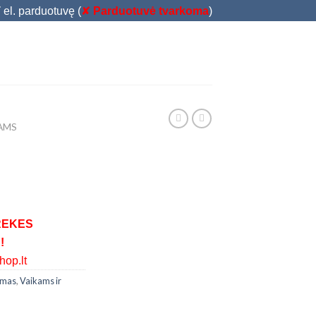
T
el. parduotuvę (
✘
Parduotuvė tvarkoma
)
IAMS
REKES
!
op.lt
izmas
,
Vaikams ir