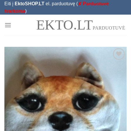
Skip
Eiti į
EktoSHOP.LT
el. parduotuvę (
✘
Parduotuvė
to
tvarkoma
)
content
EKTO.LT
PARDUOTUVĖ
Add to
Wishlist