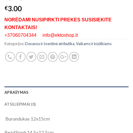
3.00
€
NORĖDAMI NUSIPIRKTI PREKES SUSISIEKITE
KONTAKTAIS!
+37060704344 info@ektoshop.lt
Kategorijos:
Dovanos ir šventinė atributika
,
Vaikams ir kūdikiams
APRAŠYMAS
ATSILIEPIMAI (0)
Burundukas 12x15cm
Bezdžionė 14,5×12,5cm