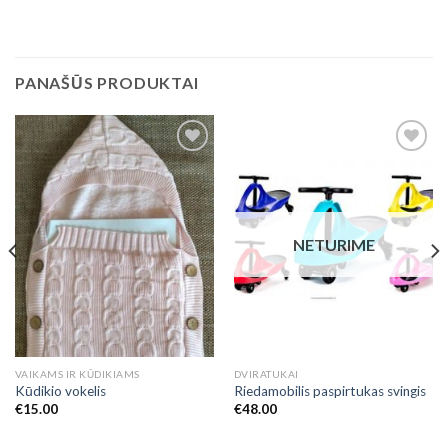
PANAŠŪS PRODUKTAI
Add to
Add to
Wishlist
Wishlist
NETURIME
VAIKAMS IR KŪDIKIAMS
DVIRATUKAI
Kūdikio vokelis
Riedamobilis paspirtukas svingis
€
15.00
€
48.00