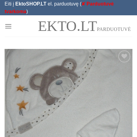
Skip
Eiti į
EktoSHOP.LT
el. parduotuvę (
✘
Parduotuvė
to
tvarkoma
)
content
EKTO.LT
PARDUOTUVĖ
Add to
Wishlist