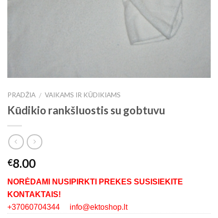
PRADŽIA
VAIKAMS IR KŪDIKIAMS
/
Kūdikio rankšluostis su gobtuvu
8.00
€
NORĖDAMI NUSIPIRKTI PREKES SUSISIEKITE
KONTAKTAIS!
+37060704344 info@ektoshop.lt