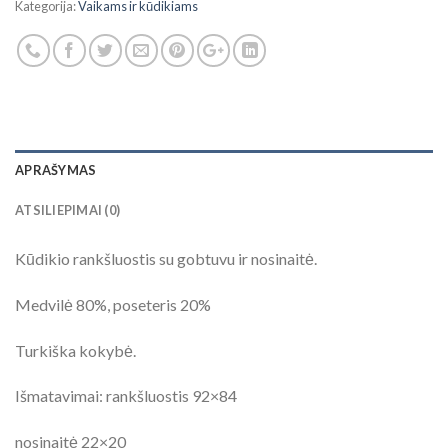
Kategorija:
Vaikams ir kūdikiams
APRAŠYMAS
ATSILIEPIMAI (0)
Kūdikio rankšluostis su gobtuvu ir nosinaitė.
Medvilė 80%, poseteris 20%
Turkiška kokybė.
Išmatavimai: rankšluostis 92×84
nosinaitė 22×20