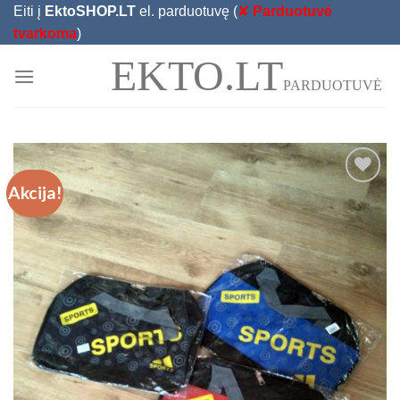
Skip
Eiti į
EktoSHOP.LT
el. parduotuvę (
✘
Parduotuvė
to
tvarkoma
)
content
EKTO.LT
PARDUOTUVĖ
Akcija!
Add to
Wishlist