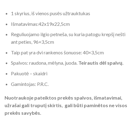
1 skyrius, iš vienos pusės užtrauktukas
Išmatavimas:42x19x22,5cm
Reguliuojamo ilgio petneša, su kuria patogu krepšį nešti
ant peties, 96×3,5cm
Taip pat yra dvi rankenos šonuose: 40×3,5cm
Spalvos: raudona, mėlyna, juoda.
Teirautis dėl spalvų.
Pakuotė – skaidri
Gamintojas: P.R.C.
Nuotraukoje pateiktos prekės spalvos, išmatavimai,
užrašai gali truputį skirtis, gali būti paminėtos ne visos
prekės savybės.